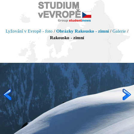
Lyžování v Evropě - foto
/
Obrázky Rakousko - zimní
/
Galerie
/
Rakousko - zimní